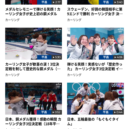
平昌
2:17
平昌
3:40
メダルセレモニーで弾ける笑顔！カ
スウェーデン、好調の韓国相手に第
ーリング女子が史上初の銅メダル
9エンドで勝利 カーリング女子 決勝
ハイライト
カーリング
カーリング
平昌
5:30
平昌
4:06
カーリング女子が歓喜の涙！3位決
弾ける笑顔！実感ないが「歴史作っ
定戦を制して歴史的な銅メダル（18
た」 カーリング女子3位決定戦 イン
年平昌）
タビュー
カーリング
カーリング
平昌
0:52
平昌
0:44
日本、銅メダル獲得！感動の瞬間 カ
日本、五輪最後の「もぐもぐタイ
ーリング女子3位決定戦（18年平
ム」
昌）