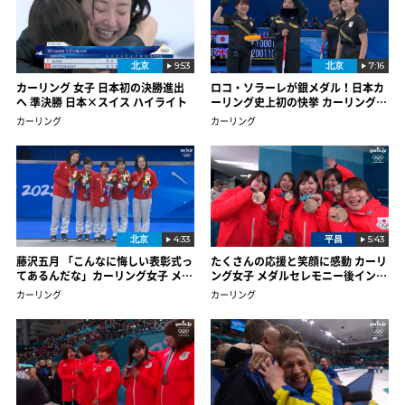
北京
9:53
北京
7:16
カーリング 女子 日本初の決勝進出
ロコ・ソラーレが銀メダル！日本カ
へ 準決勝 日本×スイス ハイライト
ーリング史上初の快挙 カーリング女
子 決勝
カーリング
カーリング
北京
4:33
平昌
5:43
藤沢五月 「こんなに悔しい表彰式っ
たくさんの応援と笑顔に感動 カーリ
てあるんだな」カーリング女子 メダ
ング女子 メダルセレモニー後インタ
ルセレモニー＆インタビュー
ビュー（18年平昌）
カーリング
カーリング