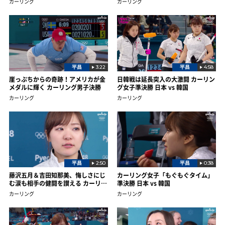
カーリング
カーリング
平昌
3:22
平昌
4:58
崖っぷちからの奇跡！アメリカが金
日韓戦は延長突入の大激闘 カーリン
メダルに輝く カーリング男子決勝
グ女子準決勝 日本 vs 韓国
カーリング
カーリング
平昌
2:50
平昌
0:38
藤沢五月＆吉田知那美、悔しさにじ
カーリング女子「もぐもぐタイム」
む涙も相手の健闘を讃える カーリン
準決勝 日本 vs 韓国
グ女子準決勝 日本 vs 韓国 インタビ
カーリング
カーリング
ュー