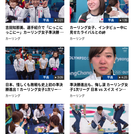
平昌
0:21
平昌
1:35
吉田知那美、選手紹介で「にっこに
カーリング女子、インタビュー中に
っこにー」カーリング女子準決勝 日
見せたライバルとの絆
本 vs 韓国
カーリング
カーリング
平昌
3:09
平昌
4:25
日本、惜しくも敗戦も史上初の準決
準決勝進出も、悔し涙 カーリング女
勝進出！カーリング女子1次リーグ
子1次リーグ 日本 vs スイス インタ
日本 vs スイス
ビュー
カーリング
カーリング