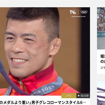
堀
の
ス
10:09
パリ
文田健一郎 悲願の金「今まで取ったどのメダルより重い」男子グレコローマンスタイル60キロ級