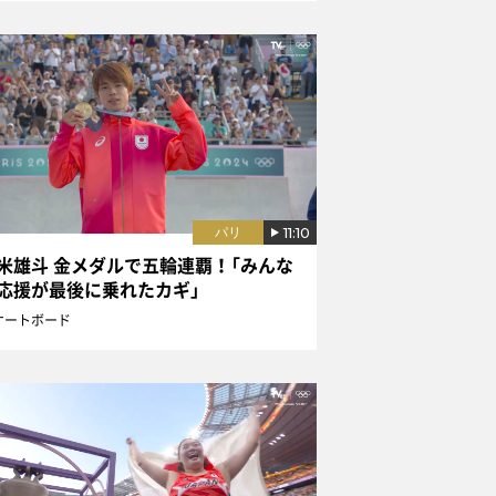
11:10
パリ
米雄斗 金メダルで五輪連覇！「みんな
応援が最後に乗れたカギ」
ケートボード