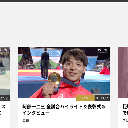
12:52
9:07
パリ
！ス
阿部一二三 全試合ハイライト＆表彰式＆
【
式
インタビュー
で
柔道
ブ