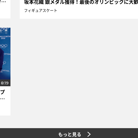
坂本花織 銀メダル獲得！最後のオリンピックに大歓
タイ
フィギュアスケート
8:19
プ
勝
もっと見る