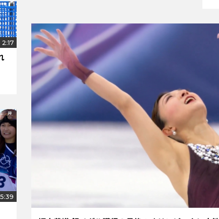
2:17
れ
5:39