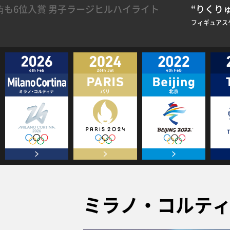
も6位入賞 男子ラージヒルハイライト
“りくり
フィギュアス
ミラノ・コルティナ