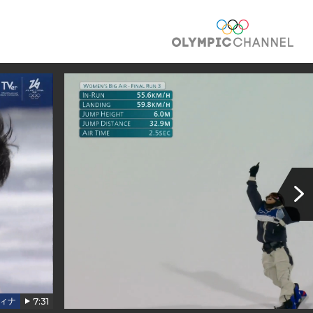
O
7:31
ィナ