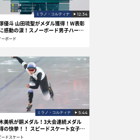
12:34
ミラノ・コルティナ
塚優斗 山田琉聖がメダル獲得！W表彰
に感動の涙！スノーボード男子ハーフ
イプ決勝
ノーボード
5:44
ミラノ・コルティナ
木美帆が銅メダル！3大会連続メダル
得の快挙！！ スピードスケート女子
000m
ピードスケート