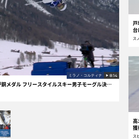
戸
台
パ
ス
8:14
ミラノ・コルティナ
決めた！大技コーク1440！堀島行真が銅メダル フリースタイルスキー男子モーグル決勝ハイライト
高
獲
1
ス