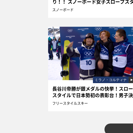
り！！ スノーボード女子スロープス
ル
スノーボード
ミラノ・コルティナ
長谷川帝勝が銀メダルの快挙！スロー
スタイルで日本勢初の表彰台！男子決
ハイライト
フリースタイルスキー