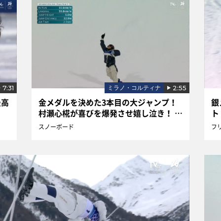
7:31
2:55
ミラノ・コルティナ
最高
金メダルを決めた3本目の大ジャンプ！
銀
村瀬心椛が喜びを爆発させ嬉し泣き！ ス
ト
ノーボード女子ビッグエア
スノーボード
フ