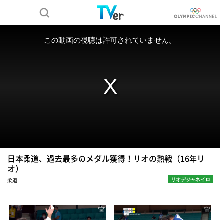
日本柔道、過去最多のメダル獲得！リオの熱戦（16年リ
オ）
リオデジャネイロ
柔道