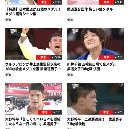
東京
2:30
東京
7:13
【特選】日本柔道が12個のメダル！
柔道混合団体 悔しい銀メダル
メダル獲得シーン集
柔道
柔道
東京
15:34
東京
3:55
ウルフアロンが井上康生監督以来の
新井千鶴 五輪初出場で金メダル！
100kg級金メダルを獲得 柔道男子
柔道女子70kg級 決勝
100kg級決勝ノーカット
柔道
柔道
東京
3:31
東京
8:23
大野将平「苦しくて辛い日々を凝縮
大野将平 二連覇達成！ 柔道男子
したような一日の戦い」柔道男子
73kg級決勝
73kg級決勝後インタビュー