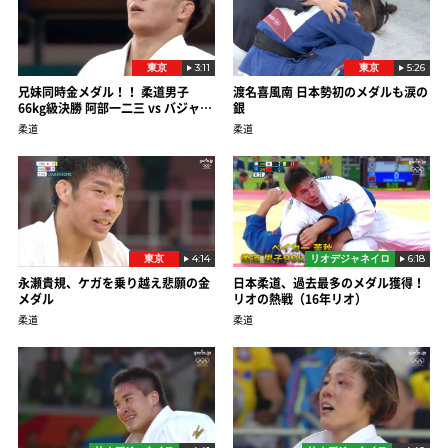
東京
3:11
東京
5:26
兄妹同時金メダル！！ 柔道男子
渡名喜風南 日本勢初のメダルも涙の
66kg級決勝 阿部一二三 vs バジャ・
銀
マルグベラシビリ
柔道
柔道
東京
4:14
リオデジャネイロ
6:18
永瀬貴規、ケガを乗り越え悲願の金
日本柔道、過去最多のメダル獲得！
メダル
リオの熱戦（16年リオ）
柔道
柔道