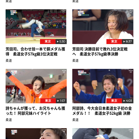
柔道
柔道
東京
5:30
東京
8:37
芳田司、合わせ技一本で銅メダル獲
芳田司 決勝目前で敗れ3位決定戦
得 柔道女子57kg級3位決定戦
へ 柔道女子57kg級準決勝
柔道
柔道
東京
1:57
東京
4:03
詩ちゃんが獲って、お兄ちゃんも獲
阿部詩、今大会日本柔道女子初の金
った！ 阿部兄妹ハイライト
メダル！！ 柔道女子52kg級 決勝
柔道
柔道