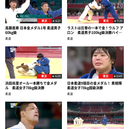
東京
4:21
東京
7:25
高藤直寿 日本金メダル1号 柔道男子
ラストは圧巻の一本で金！ウルフ ア
60kg級
ロン 柔道男子100kg級決勝ハイラ
イト
柔道
柔道
東京
4:29
東京
0:47
浜田尚里オール一本勝ちで金メダ
日本柔道9個目の金メダル！ 素根輝
ル 柔道女子78kg級決勝
柔道女子78kg超級決勝
柔道
柔道