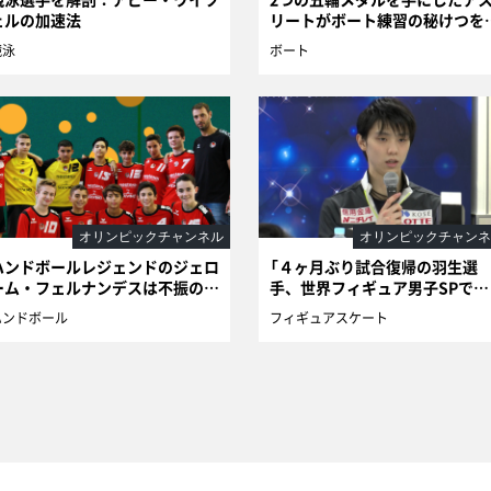
ェルの加速法
リートがボート練習の秘けつを
授
競泳
ボート
オリンピックチャンネル
オリンピックチャンネ
ハンドボールレジェンドのジェロ
「４ヶ月ぶり試合復帰の羽生選
ーム・フェルナンデスは不振のチ
手、世界フィギュア男子SPでは
ームを救えるか？
３位」
ハンドボール
フィギュアスケート