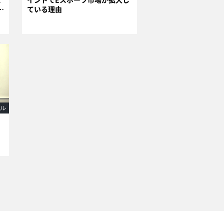
伝
ている理由
ル