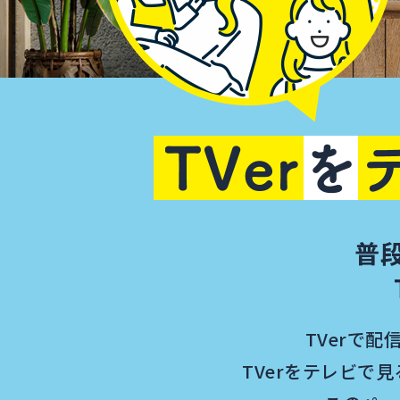
普
TVerで
TVerをテレビで